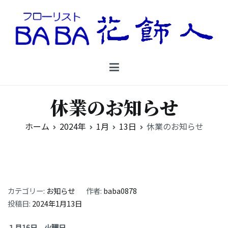
コ
ン
テ
ン
Floristbaba フローリストババ
ツ
お花を贈るなら御殿場の花店フローリストババ
へ
ス
キ
休業のお知らせ
ッ
プ
ホーム
2024年
1月
13日
休業のお知らせ
カテゴリー:
お知らせ
作者:
baba0878
投稿日:
2024年1月13日
１月16日 火曜日