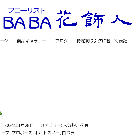
Floristbaba フローリ
お花を贈るなら御殿場の花店フロー
ージ
商品ギャラリー
ブログ
特定商取引法に基づく表記
日:
2024年1月28日
カテゴリー:
未分類
、
花束
レープ
,
プロポーズ
,
ポルトスノー
,
白バラ