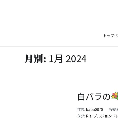
コ
ン
テ
ン
ツ
トップペ
へ
ス
キ
1月 2024
月別:
ッ
プ
白バラの
作者:
baba0878
投稿
タグ:
R's
,
ブルジョンド