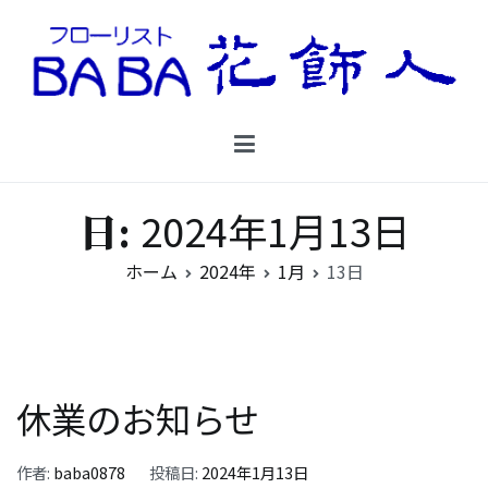
コ
ン
テ
ン
Floristbaba フローリストババ
ツ
お花を贈るなら御殿場の花店フローリストババ
へ
ス
キ
2024年1月13日
日:
ッ
プ
ホーム
2024年
1月
13日
休業のお知らせ
作者:
baba0878
投稿日:
2024年1月13日