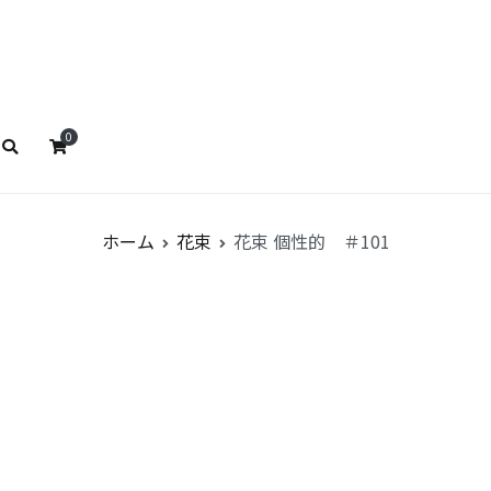
ストババ
リストババ
0
ホーム
花束
花束 個性的 ＃101