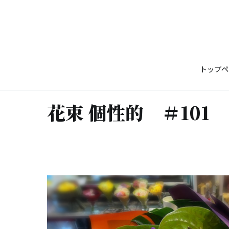
コ
ン
テ
ン
ツ
トップペ
へ
ス
キ
花束 個性的 ＃101
ッ
プ