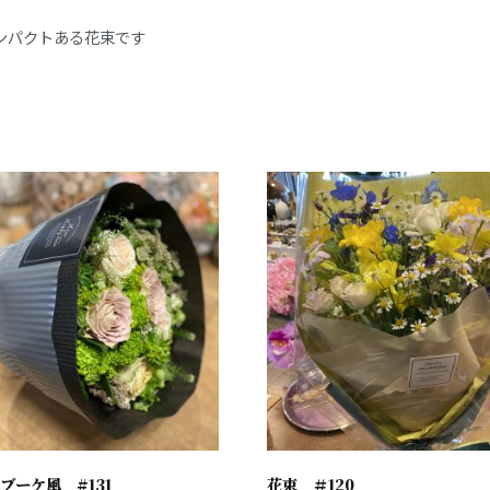
ンパクトある花束です
ブーケ風 #131
花束 ＃120