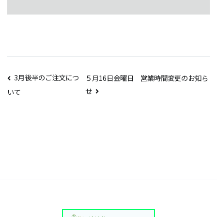
投
3月後半のご注文につ
５月16日金曜日 営業時間変更のお知ら
せ
いて
稿
ナ
ビ
ゲ
ー
シ