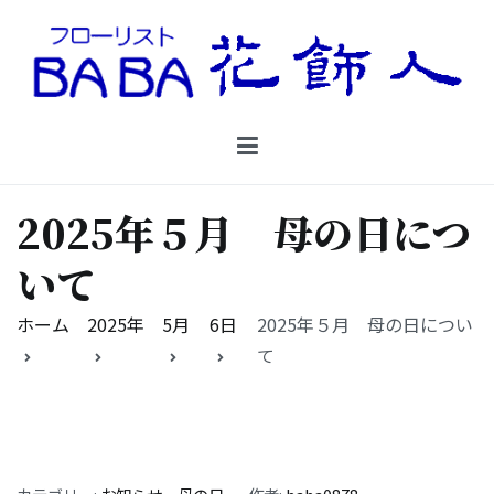
コ
ン
テ
ン
Floristbaba フローリストババ
ツ
お花を贈るなら御殿場の花店フローリストババ
へ
ス
キ
2025年５月 母の日につ
ッ
プ
いて
ホーム
2025年
5月
6日
2025年５月 母の日につい
て