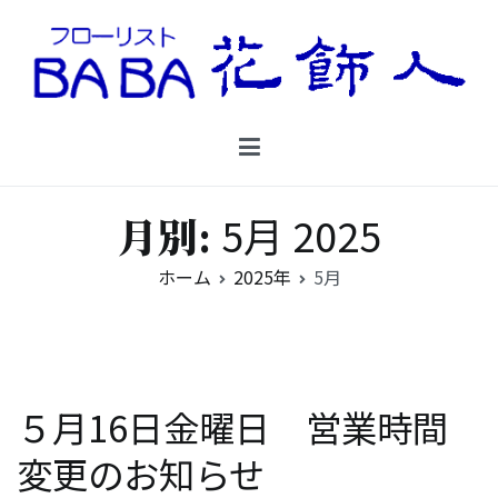
コ
ン
テ
ン
Floristbaba フローリストババ
ツ
お花を贈るなら御殿場の花店フローリストババ
へ
ス
キ
5月 2025
月別:
ッ
プ
ホーム
2025年
5月
５月16日金曜日 営業時間
変更のお知らせ