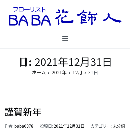
コ
ン
テ
ン
Floristbaba フローリストババ
ツ
お花を贈るなら御殿場の花店フローリストババ
へ
ス
キ
2021年12月31日
日:
ッ
プ
ホーム
2021年
12月
31日
謹賀新年
作者:
baba0878
投稿日:
2021年12月31日
カテゴリー:
未分類