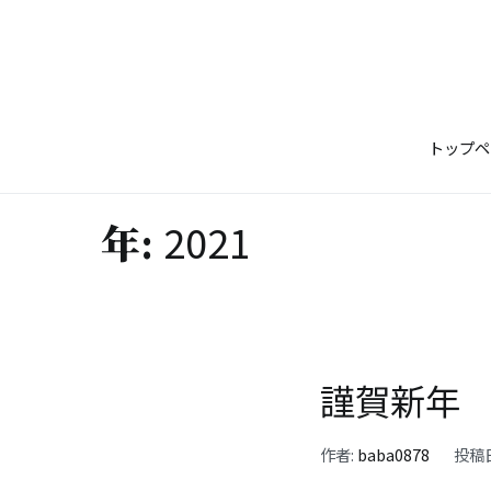
コ
ン
テ
ン
ツ
トップペ
へ
ス
キ
2021
年:
ッ
プ
謹賀新年
作者:
baba0878
投稿