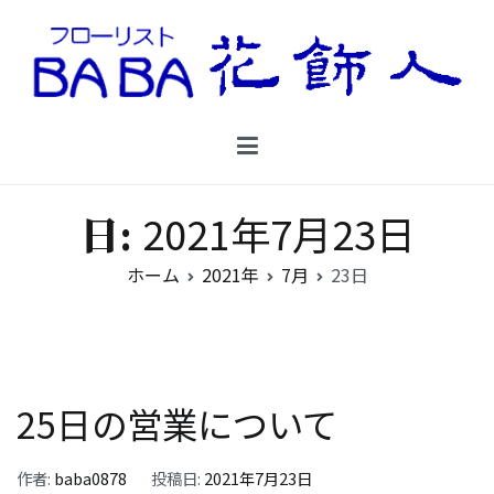
コ
ン
テ
ン
Floristbaba フローリストババ
ツ
お花を贈るなら御殿場の花店フローリストババ
へ
ス
キ
2021年7月23日
日:
ッ
プ
ホーム
2021年
7月
23日
25日の営業について
作者:
baba0878
投稿日:
2021年7月23日