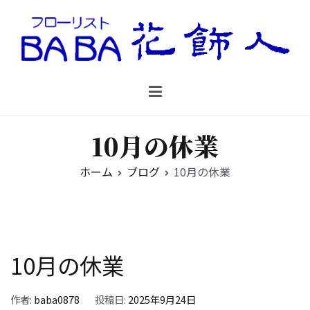
コ
ン
テ
ン
Floristbaba フローリストババ
ツ
お花を贈るなら御殿場の花店フローリストババ
へ
ス
キ
10月の休業
ッ
プ
ホーム
ブログ
10月の休業
10月の休業
作者:
baba0878
投稿日:
2025年9月24日