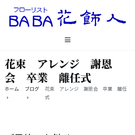
コ
ン
テ
ン
Floristbaba フローリストババ
ツ
お花を贈るなら御殿場の花店フローリストババ
へ
ス
キ
花束 アレンジ 謝恩
ッ
プ
会 卒業 離任式
ホーム
ブログ
花束 アレンジ 謝恩会 卒業 離任
式