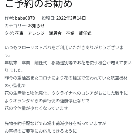
ご予約のお勧め
作者:
baba0878
投稿日:
2022年3月14日
カテゴリー:
お知らせ
タグ:
花束 アレンジ 謝恩会 卒業 離任式
いつもフローリストババをご利用いただきありがとうございま
す。
年度末 卒業 離任式 移動送別等でお花を使う機会が増えてまい
りました。
昨今の重油高またコロナにより花の輸送で使われていた航空機材
の小型化で
花の生産量と物流悪化、ウクライナへのロシアがおこした戦争に
よりオランダからの直行便の運航停止などで
花の全体量が少なくなっています。
先物予約手配などで市場出荷減少分を補っていますが
お客様のご要望にお応えできるように