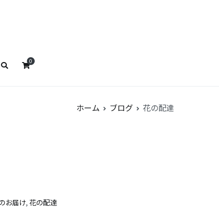
ストババ
リストババ
0
ホーム
ブログ
花の配達
のお届け
,
花の配達