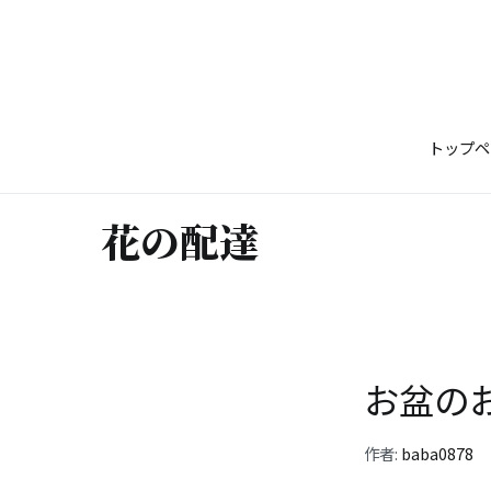
コ
ン
テ
ン
ツ
トップペ
へ
ス
キ
花の配達
ッ
プ
お盆の
作者:
baba0878