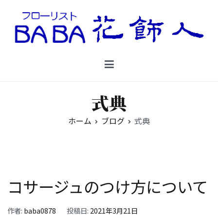
コ
ン
テ
ン
Floristbaba フローリストババ
ツ
お花を贈るなら御殿場の花店フローリストババ
へ
ス
キ
式典
ッ
プ
ホーム
ブログ
式典
コサージュのつけ方について
作者:
baba0878
投稿日:
2021年3月21日