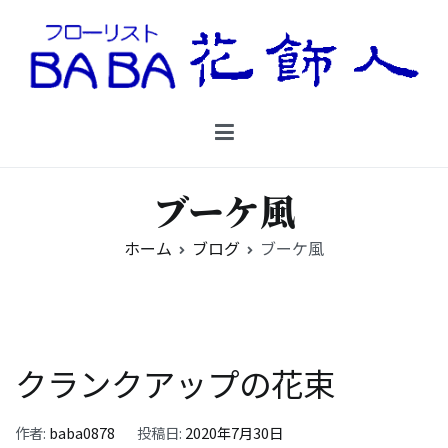
コ
ン
テ
ン
Floristbaba フローリストババ
ツ
お花を贈るなら御殿場の花店フローリストババ
へ
ス
キ
ブーケ風
ッ
プ
ホーム
ブログ
ブーケ風
クランクアップの花束
作者:
baba0878
投稿日:
2020年7月30日