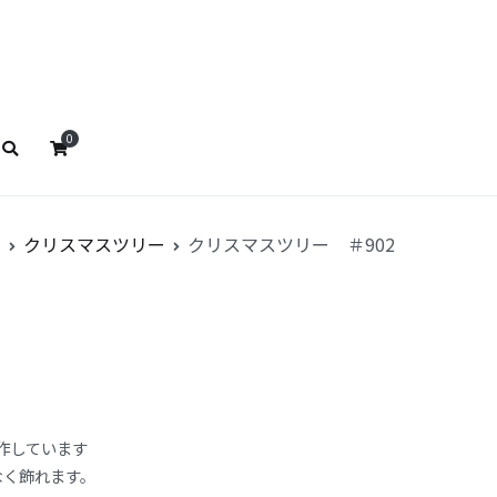
ストババ
リストババ
0
ス
クリスマスツリー
クリスマスツリー ＃902
作しています
なく飾れます。