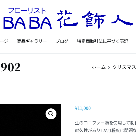
Floristbaba フローリ
お花を贈るなら御殿場の花店フロー
ージ
商品ギャラリー
ブログ
特定商取引法に基づく表記
902
ホーム
クリスマ
¥
11,000
生のコニファー類を使用して制
耐久性があり1か月程度は問題