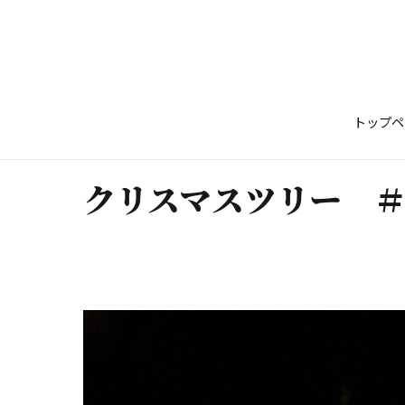
コ
ン
テ
ン
ツ
トップペ
へ
ス
キ
クリスマスツリー ＃
ッ
プ