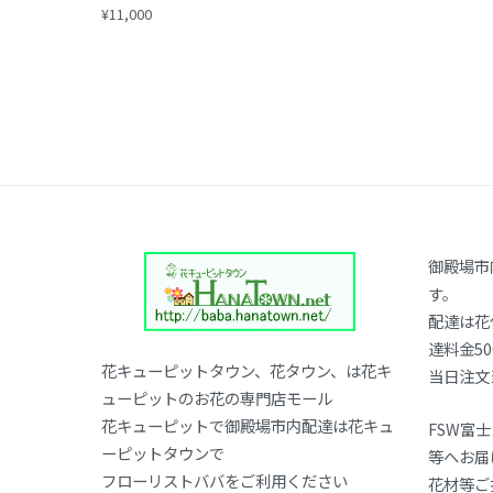
¥
11,000
御殿場市
す。
配達は花
達料金50
花キューピットタウン、花タウン、は花キ
当日注文
ューピットのお花の専門店モール
花キューピットで御殿場市内配達は花キュ
FSW富
ーピットタウンで
等へお届
フローリストババをご利用ください
花材等ご