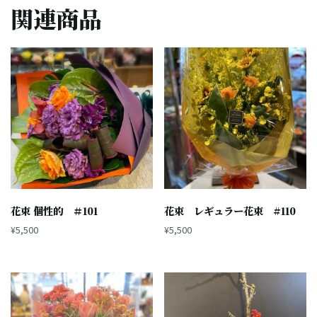
関連商品
花束 個性的 ＃101
花束 レギュラー花束 #110
¥
5,500
¥
5,500