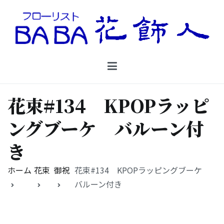
コ
ン
テ
ン
Floristbaba フローリストババ
ツ
お花を贈るなら御殿場の花店フローリストババ
へ
ス
キ
花束#134 KPOPラッピ
ッ
プ
ングブーケ バルーン付
き
ホーム
花束
御祝
花束#134 KPOPラッピングブーケ
バルーン付き