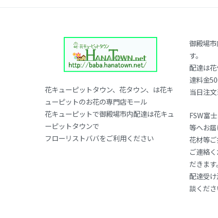
御殿場市
す。
配達は花
達料金50
花キューピットタウン、花タウン、は花キ
当日注文
ューピットのお花の専門店モール
花キューピットで御殿場市内配達は花キュ
FSW富
ーピットタウンで
等へお届
フローリストババをご利用ください
花材等ご
ご連絡く
だきます
配達受け
談くださ