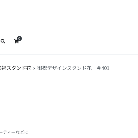
ストババ
リストババ
0
御祝スタンド花
御祝デザインスタンド花 ＃401
ーティーなどに