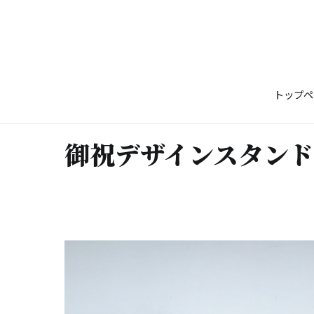
コ
ン
テ
ン
ツ
トップペ
へ
ス
キ
御祝デザインスタンド
ッ
プ