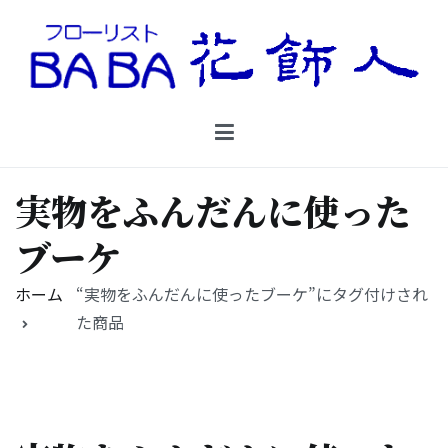
コ
ン
テ
ン
Floristbaba フローリストババ
ツ
お花を贈るなら御殿場の花店フローリストババ
へ
ス
キ
実物をふんだんに使った
ッ
プ
ブーケ
ホーム
“実物をふんだんに使ったブーケ”にタグ付けされ
た商品