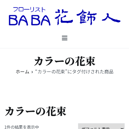
コ
ン
テ
ン
Floristbaba フローリストババ
ツ
お花を贈るなら御殿場の花店フローリストババ
へ
ス
キ
カラーの花束
ッ
プ
ホーム
“カラーの花束”にタグ付けされた商品
カラーの花束
1件の結果を表示中