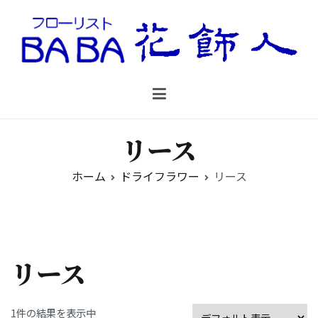
コ
ン
テ
ン
Floristbaba フローリストババ
ツ
お花を贈るなら御殿場の花店フローリストババ
へ
ス
キ
リース
ッ
プ
ホーム
ドライフラワー
リース
リース
1件の結果を表示中