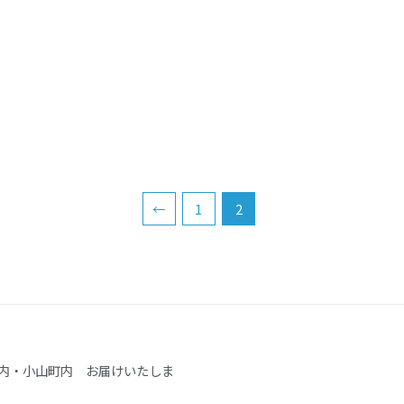
←
1
2
内・小山町内 お届けいたしま