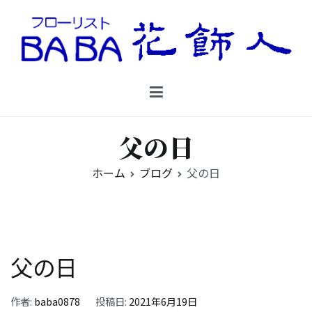
コ
ン
テ
ン
Floristbaba フローリストババ
ツ
お花を贈るなら御殿場の花店フローリストババ
へ
ス
キ
父の日
ッ
プ
ホーム
ブログ
父の日
父の日
作者:
baba0878
投稿日:
2021年6月19日