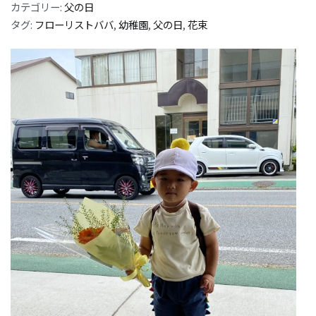
カテゴリー:
父の日
タグ:
フローリストババ
,
幼稚園
,
父の日
,
花束