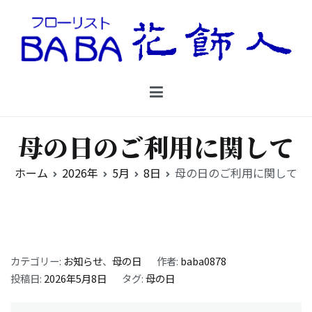
コ
ン
テ
ン
Floristbaba フローリストババ
ツ
お花を贈るなら御殿場の花店フローリストババ
へ
ス
キ
母の日のご利用に関して
ッ
プ
ホーム
2026年
5月
8日
母の日のご利用に関して
カテゴリー:
お知らせ
、
母の日
作者:
baba0878
投稿日:
2026年5月8日
タグ:
母の日