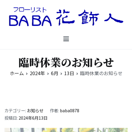
コ
ン
テ
ン
Floristbaba フローリストババ
ツ
お花を贈るなら御殿場の花店フローリストババ
へ
ス
キ
臨時休業のお知らせ
ッ
プ
ホーム
2024年
6月
13日
臨時休業のお知らせ
カテゴリー:
お知らせ
作者:
baba0878
投稿日:
2024年6月13日