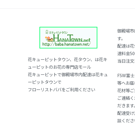
ビ
ゲ
御殿場市
ー
す。
シ
配達は花
達料金50
ョ
花キューピットタウン、花タウン、は花キ
当日注文
ューピットのお花の専門店モール
ン
花キューピットで御殿場市内配達は花キュ
FSW富
ーピットタウンで
等へお届
フローリストババをご利用ください
花材等ご
ご連絡く
だきます
配達受け
談くださ