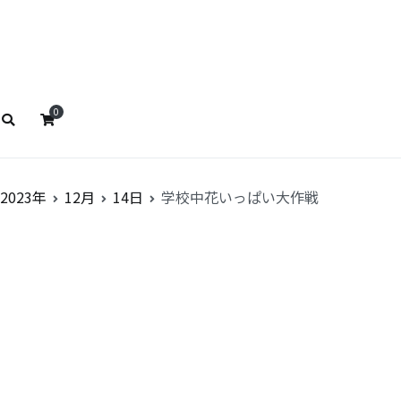
ストババ
リストババ
0
2023年
12月
14日
学校中花いっぱい大作戦