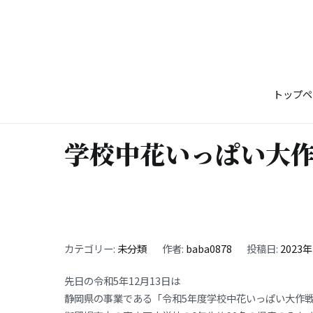
コ
ン
テ
ン
ツ
トップペ
へ
ス
キ
学校中花いっぱい大
ッ
プ
カテゴリー:
未分類
作者:
baba0878
投稿日:
2023
先日の令和5年12月13日は
静岡県の事業である「令和5年度学校中花いっぱい大作