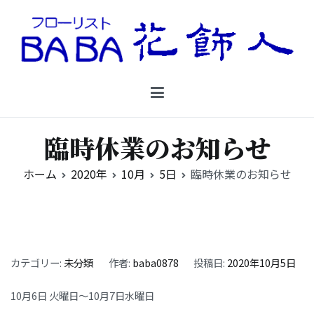
コ
ン
テ
ン
Floristbaba フローリストババ
ツ
お花を贈るなら御殿場の花店フローリストババ
へ
ス
キ
臨時休業のお知らせ
ッ
プ
ホーム
2020年
10月
5日
臨時休業のお知らせ
カテゴリー:
未分類
作者:
baba0878
投稿日:
2020年10月5日
10月6日 火曜日〜10月7日水曜日