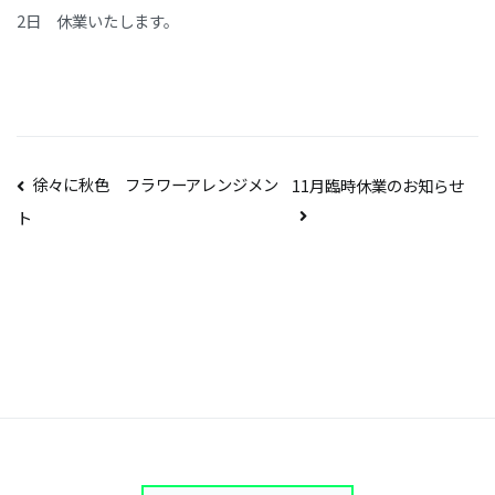
2日 休業いたします。
投
徐々に秋色 フラワーアレンジメン
11月臨時休業のお知らせ
ト
稿
ナ
ビ
ゲ
ー
シ