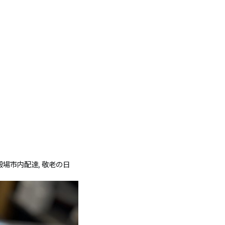
殿場市内配達
,
敬老の日