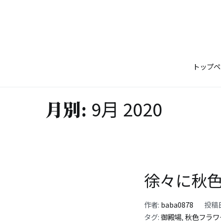
コ
ン
テ
ン
ツ
トップペ
へ
ス
キ
9月 2020
月別:
ッ
プ
徐々に秋
作者:
baba0878
投稿
タグ:
御殿場
,
秋色フラワ