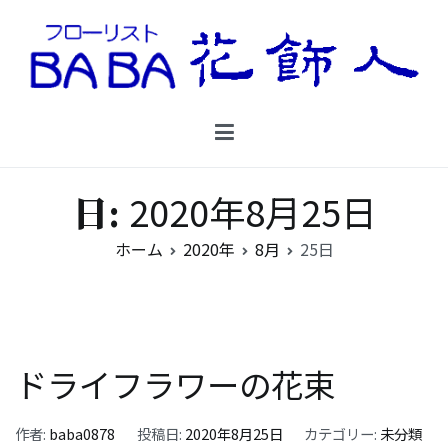
コ
ン
テ
ン
Floristbaba フローリストババ
ツ
お花を贈るなら御殿場の花店フローリストババ
へ
ス
キ
2020年8月25日
日:
ッ
プ
ホーム
2020年
8月
25日
ドライフラワーの花束
作者:
baba0878
投稿日:
2020年8月25日
カテゴリー:
未分類