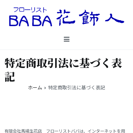
コ
ン
テ
ン
Floristbaba フローリストババ
ツ
お花を贈るなら御殿場の花店フローリストババ
へ
ス
キ
特定商取引法に基づく表
ッ
プ
記
ホーム
特定商取引法に基づく表記
有限会社馬場生花店 フローリストババは、インターネットを用